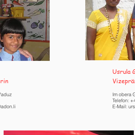
Usrula 
rin
Vizeprä
Vaduz
Im obera 
Telefon: +
adon.li
E-Mail:
ur