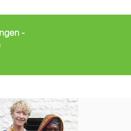
ngen -
e