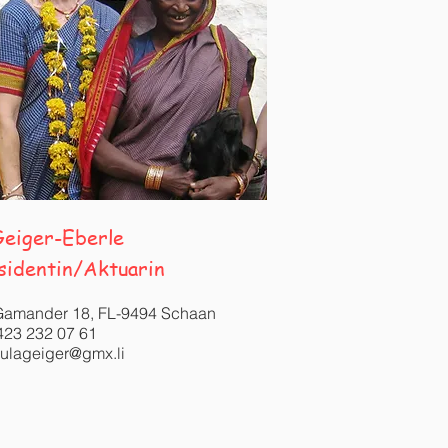
Geiger-Eberle
sidentin/Aktuarin
Gamander 18, FL-
9494 Schaan
423 232 07 61
sulageiger@gmx.li